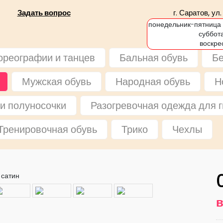
Задать вопрос
г. Саратов, ул
понедельник-пятница —
суббота
воскре
ореографии и танцев
Бальная обувь
Бе
Мужская обувь
Народная обувь
Н
и полуносочки
Разогревочная одежда для г
Тренировочная обувь
Трико
Чехлы
Золото кожа
в